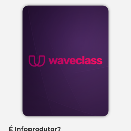
É Infoprodutor?