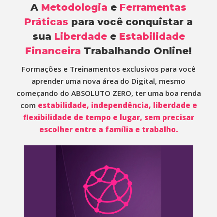
A
Metodologia
e
Ferramentas
Práticas
para você conquistar a
sua
Liberdade
e
Estabilidade
Financeira
Trabalhando Online!
Formações e Treinamentos exclusivos para você
aprender uma nova área do Digital, mesmo
começando do ABSOLUTO ZERO, ter uma boa renda
com
estabilidade, independência, liberdade e
flexibilidade de tempo e lugar, sem precisar
escolher entre a família
e trabalho.
A plataforma completa sobre o mercado de marketing
digital, com um direcionamento que te fará encontrar a
melhor profissão da internet para o seu perfil e faturar de
4 a 30 mil reais por mês através de um trabalho online,